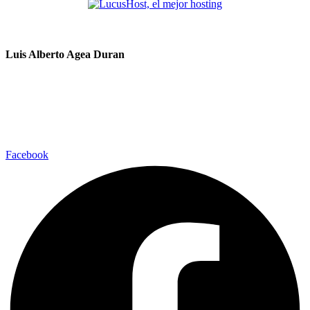
Sobre la firma
Luis Alberto Agea Duran
Diseñador Web Freelancer
desde 2016. Previamente, trabajé para
empresas como Estepona Web y en Franclima Hostelería. He
colaborado con otras empresas en proyectos como MasEmpresas de
la Confederación de Empresarios de Andalucía. Actualmente
diseño
páginas web
con WordPress y Tiendas Online
Facebook