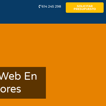
614 245 298
SOLICITAR
PRESUPUESTO
 Web En
ores