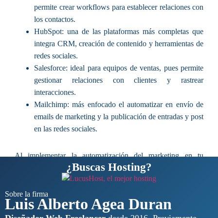
permite crear workflows para establecer relaciones con
los contactos.
HubSpot:
una de las plataformas más completas que
integra CRM, creación de contenido y herramientas de
redes sociales.
Salesforce:
ideal para equipos de ventas, pues permite
gestionar relaciones con clientes y rastrear
interacciones.
Mailchimp:
más enfocado el automatizar en envío de
emails de marketing y la publicación de entradas y post
en las redes sociales.
Al
implementar la automatización del marketing en tu
¿Buscas Hosting?
empresa
podrás mejorar la productividad, aumentar las tasas
de conversión y generar más ingresos gracias a las nuevas
tecnologías, así que no pierdas esta oportunidad.
Sobre la firma
Luis Alberto Agea Duran