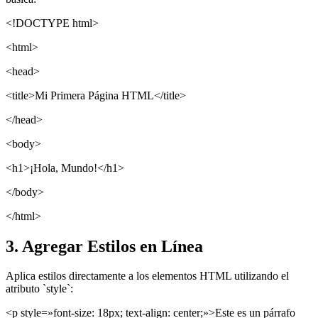
<!DOCTYPE html>
<html>
<head>
<title>Mi Primera Página HTML</title>
</head>
<body>
<h1>¡Hola, Mundo!</h1>
</body>
</html>
3. Agregar Estilos en Línea
Aplica estilos directamente a los elementos HTML utilizando el
atributo `style`:
<p style=»font-size: 18px; text-align: center;»>Este es un párrafo