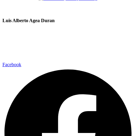
Sobre la firma
Luis Alberto Agea Duran
Diseñador Web Freelancer
desde 2016. Previamente, trabajé para
empresas como Estepona Web y en Franclima Hostelería. He
colaborado con otras empresas en proyectos como MasEmpresas de
la Confederación de Empresarios de Andalucía. Actualmente
diseño
páginas web
con WordPress y Tiendas Online
Facebook