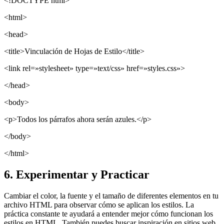
<!DOCTYPE html>
<html>
<head>
<title>Vinculación de Hojas de Estilo</title>
<link rel=»stylesheet» type=»text/css» href=»styles.css»>
</head>
<body>
<p>Todos los párrafos ahora serán azules.</p>
</body>
</html>
6. Experimentar y Practicar
Cambiar el color, la fuente y el tamaño de diferentes elementos en tu
archivo HTML para observar cómo se aplican los estilos. La
práctica constante te ayudará a entender mejor cómo funcionan los
estilos en HTML. También puedes buscar inspiración en sitios web