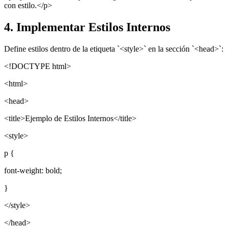
con estilo.</p>
4. Implementar Estilos Internos
Define estilos dentro de la etiqueta `<style>` en la sección `<head>`:
<!DOCTYPE html>
<html>
<head>
<title>Ejemplo de Estilos Internos</title>
<style>
p {
font-weight: bold;
}
</style>
</head>