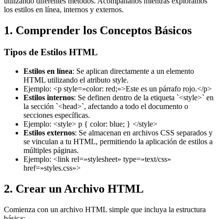
utilizando diferentes métodos. Acompáñanos mientras exploramos
los estilos en línea, internos y externos.
1. Comprender los Conceptos Básicos
Tipos de Estilos HTML
Estilos en línea
: Se aplican directamente a un elemento
HTML utilizando el atributo style.
Ejemplo: <p style=»color: red;»>Este es un párrafo rojo.</p>
Estilos internos
: Se definen dentro de la etiqueta `<style>` en
la sección `<head>`, afectando a todo el documento o
secciones específicas.
Ejemplo: <style> p { color: blue; } </style>
Estilos externos
: Se almacenan en archivos CSS separados y
se vinculan a tu HTML, permitiendo la aplicación de estilos a
múltiples páginas.
Ejemplo: <link rel=»stylesheet» type=»text/css»
href=»styles.css»>
2. Crear un Archivo HTML
Comienza con un archivo HTML simple que incluya la estructura
básica: