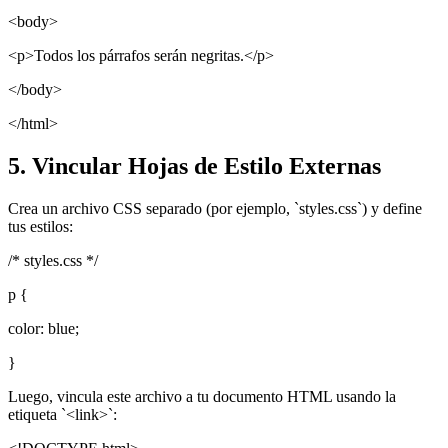
<body>
<p>Todos los párrafos serán negritas.</p>
</body>
</html>
5. Vincular Hojas de Estilo Externas
Crea un archivo CSS separado (por ejemplo, `styles.css`) y define
tus estilos:
/* styles.css */
p {
color: blue;
}
Luego, vincula este archivo a tu documento HTML usando la
etiqueta `<link>`: