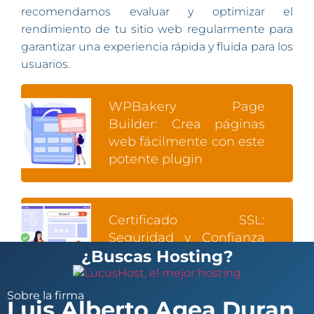
recomendamos evaluar y optimizar el
rendimiento de tu sitio web regularmente para
garantizar una experiencia rápida y fluida para los
usuarios.
WPBakery Page
Builder: Crea páginas
web fácilmente con este
potente plugin
Certificado SSL:
Seguridad y Confianza
¿Buscas Hosting?
para tu Sitio Web
Sobre la firma
Luis Alberto Agea Duran