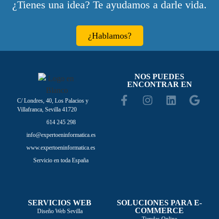
¿Tienes una idea? Te ayudamos a darle vida.
¿Hablamos?
NOS PUEDES
ENCONTRAR EN
C/ Londres, 40, Los Palacios y
Villafranca, Sevilla 41720
614 245 298
info@expertoeninformatica.es
www.expertoeninformatica.es
Servicio en toda España
SERVICIOS WEB
SOLUCIONES PARA E-
COMMERCE
Diseño Web Sevilla
Tiendas Online