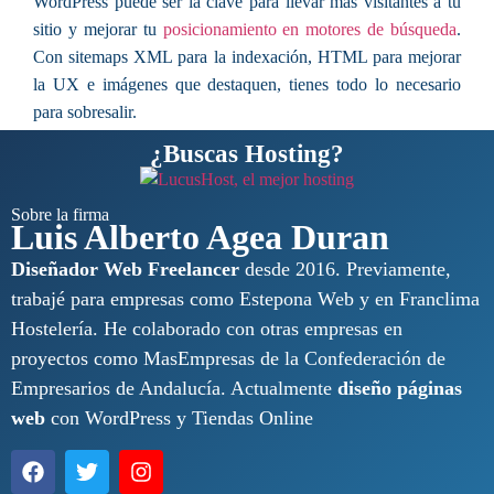
WordPress puede ser la clave para llevar más visitantes a tu
sitio y mejorar tu
posicionamiento en motores de búsqueda
.
Con sitemaps XML para la indexación, HTML para mejorar
la UX e imágenes que destaquen, tienes todo lo necesario
para sobresalir.
¿Buscas Hosting?
¿Listo para llevar tu estrategia SEO al siguiente nivel?
Comparte tu experiencia o retos creando sitemaps en los
comentarios. ¡Estamos para ayudarte!
Sobre la firma
Luis Alberto Agea Duran
Diseñador Web Freelancer
desde 2016. Previamente,
trabajé para empresas como Estepona Web y en Franclima
Hostelería. He colaborado con otras empresas en
proyectos como MasEmpresas de la Confederación de
Empresarios de Andalucía. Actualmente
diseño páginas
web
con WordPress y Tiendas Online