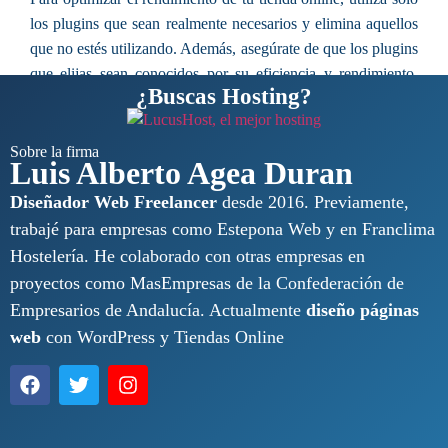
los plugins que sean realmente necesarios y elimina aquellos
que no estés utilizando. Además, asegúrate de que los plugins
que elijas sean conocidos por su eficiencia y rendimiento.
¿Buscas Hosting?
Realiza pruebas periódicas de velocidad y optimización de tu
sitio web para identificar posibles cuellos de botella y
optimizar su rendimiento.
Sobre la firma
Luis Alberto Agea Duran
Diseñador Web Freelancer
desde 2016. Previamente,
trabajé para empresas como Estepona Web y en Franclima
Hostelería. He colaborado con otras empresas en
proyectos como MasEmpresas de la Confederación de
Empresarios de Andalucía. Actualmente
diseño páginas
web
con WordPress y Tiendas Online