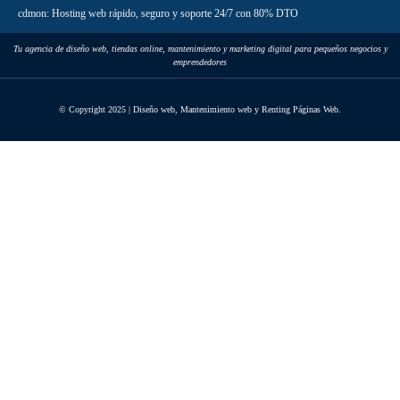
cdmon: Hosting web rápido, seguro y soporte 24/7 con 80% DTO
Tu agencia de diseño web, tiendas online, mantenimiento y marketing digital para pequeños negocios y
emprendedores
© Copyright 2025 | Diseño web, Mantenimiento web y Renting Páginas Web.